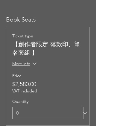
Book Seats
Ticket type
【創作者限定-落款印、筆
名套組 】
More info
Price
$2,580.00
VAT included
Quantity